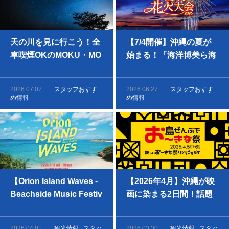
天の川を見に行こう！全
【7/4開催】沖縄の夏が
車喫煙OKのMOKU・MO
始まる！「海洋博美ら海
KUレンタカーで行く、
花火大会2026」をレンタ
沖縄・夏の星空ドライブ
カーで120%楽しむ完全
2026.07.07
スタッフおすす
2026.06.27
スタッフおすす
攻略ガイド
め情報
め情報
【Orion Island Waves -
【2026年4月】沖縄が映
Beachside Music Festiv
画に染まる2日間！話題
a】海と音楽、オリオン
の『宝島』上映やレッド
ビール！4月は瀬長島へG
カーペットをレンタカー
2026.04.01
観光情報
スタッ
2026.03.30
観光情報
スタッ