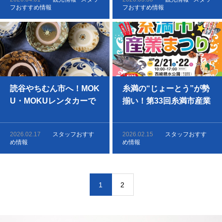
O 🚗💨
で巡ろう
フおすすめ情報
フおすすめ情報
読谷やちむん市へ！MOK
糸満の“じょーとう”が勢
U・MOKUレンタカーで
揃い！第33回糸満市産業
行く焼き物の里巡り
まつり完全攻略ガイド
2026.02.17
スタッフおすす
2026.02.15
スタッフおすす
め情報
め情報
1
2