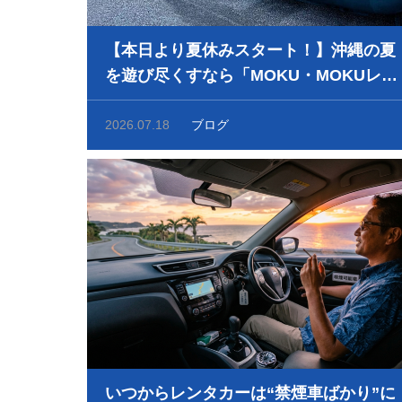
【本日より夏休みスタート！】沖縄の夏
を遊び尽くすなら「MOKU・MOKUレン
タカー」！愛煙家必見の全車喫煙OK＆
利な配車で快適ドライブ
2026.07.18
ブログ
いつからレンタカーは“禁煙車ばかり”に